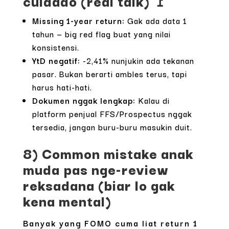
cuidado (real talk) 🚩
Missing 1-year return:
Gak ada data 1
tahun — big red flag buat yang nilai
konsistensi.
YtD negatif:
-2,41% nunjukin ada tekanan
pasar. Bukan berarti ambles terus, tapi
harus hati-hati.
Dokumen nggak lengkap:
Kalau di
platform penjual FFS/Prospectus nggak
tersedia, jangan buru-buru masukin duit.
8) Common mistake anak
muda pas nge-review
reksadana (biar lo gak
kena mental)
Banyak yang FOMO cuma liat return 1