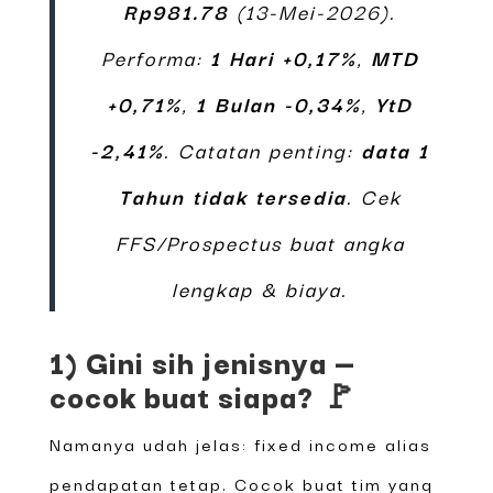
Rp981.78
(13-Mei-2026).
Performa:
1 Hari +0,17%
,
MTD
+0,71%
,
1 Bulan -0,34%
,
YtD
-2,41%
. Catatan penting:
data 1
Tahun tidak tersedia
. Cek
FFS/Prospectus buat angka
lengkap & biaya.
1) Gini sih jenisnya —
cocok buat siapa? 🚩
Namanya udah jelas: fixed income alias
pendapatan tetap. Cocok buat tim yang