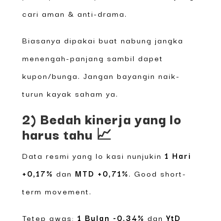
cari aman & anti-drama.
Biasanya dipakai buat nabung jangka
menengah-panjang sambil dapet
kupon/bunga. Jangan bayangin naik-
turun kayak saham ya.
2) Bedah kinerja yang lo
harus tahu 📈
Data resmi yang lo kasi nunjukin
1 Hari
+0,17%
dan
MTD +0,71%
. Good short-
term movement.
Tetep awas:
1 Bulan -0,34%
dan
YtD