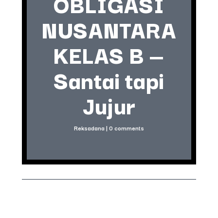
OBLIGASI
NUSANTARA
KELAS B —
Santai tapi
Jujur
Reksadana
|
0 comments