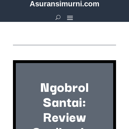
Asuransimurni.com
Ngobrol
Santai:
Review