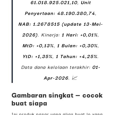
61.018.925.021,10
,
Unit
Penyertaan: 48.190.380,74
,
NAB: 1.2678515 (update 13-Mei-
2026)
. Kinerja:
1 Hari: +0,01%
,
MtD: +0,13%
,
1 Bulan: +0,30%
,
YtD: +1,35%
,
1 Tahun: +4,25%
.
Data dana kelolaan terakhir:
01-
Apr-2026
. 📈
Gambaran singkat — cocok
buat siapa
Ini produk pasar uang alias buat lo yang