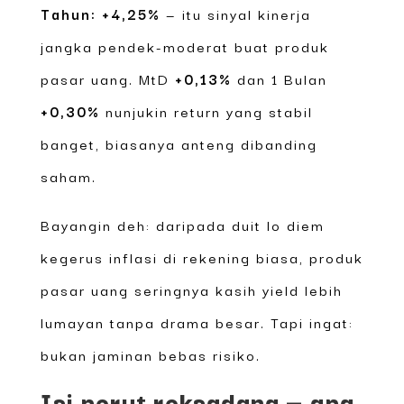
Tahun: +4,25%
— itu sinyal kinerja
jangka pendek-moderat buat produk
pasar uang. MtD
+0,13%
dan 1 Bulan
+0,30%
nunjukin return yang stabil
banget, biasanya anteng dibanding
saham.
Bayangin deh: daripada duit lo diem
kegerus inflasi di rekening biasa, produk
pasar uang seringnya kasih yield lebih
lumayan tanpa drama besar. Tapi ingat:
bukan jaminan bebas risiko.
Isi perut reksadana — apa