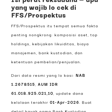
yang wajib lo cek di
FFS/Prospektus
FFS/Prospektus itu tempat semua fakta
penting nongkrong: komposisi aset, top
holdings, kebijakan likuiditas, biaya
manajemen, bank kustodian, dan
ketentuan pembelian/penjualan.
Dari data resmi yang lo kasi:
NAB
1.2678515
,
AUM IDR
61.018.925.021,10
, update dana
kelolaan terakhir
01-Apr-2026
. Buat
detail kayak nama Bank Kustodian,