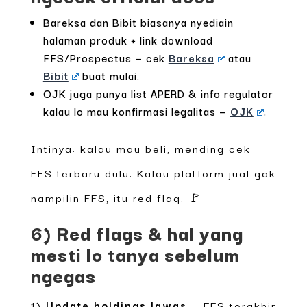
Bareksa dan Bibit biasanya nyediain
halaman produk + link download
FFS/Prospectus — cek
Bareksa
atau
Bibit
buat mulai.
OJK juga punya list APERD & info regulator
kalau lo mau konfirmasi legalitas —
OJK
.
Intinya: kalau mau beli, mending cek
FFS terbaru dulu. Kalau platform jual gak
nampilin FFS, itu red flag. 🚩
6) Red flags & hal yang
mesti lo tanya sebelum
ngegas
1)
Update holdings lawas
— FFS terakhir