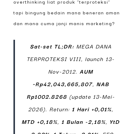
overthinking liat produk “terproteksi”
tapi bingung bedain mana beneran aman
dan mana cuma janji manis marketing?
Sat-set TL;DR:
MEGA DANA
TERPROTEKSI VIII, launch 13-
Nov-2012.
AUM
~Rp42,043,665,807
,
NAB
Rp1002.8268
(update 13-Mei-
2026). Return:
1 Hari +0,01%
,
MTD +0,18%
,
1 Bulan -2,18%
,
YtD
-0,80%
,
1 Tahun -0,21%
. FFS