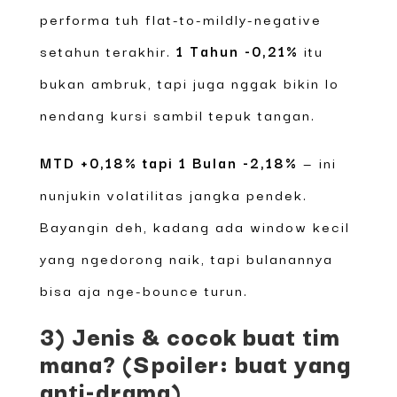
performa tuh flat-to-mildly-negative
setahun terakhir.
1 Tahun -0,21%
itu
bukan ambruk, tapi juga nggak bikin lo
nendang kursi sambil tepuk tangan.
MTD +0,18% tapi 1 Bulan -2,18%
— ini
nunjukin volatilitas jangka pendek.
Bayangin deh, kadang ada window kecil
yang ngedorong naik, tapi bulanannya
bisa aja nge-bounce turun.
3) Jenis & cocok buat tim
mana? (Spoiler: buat yang
anti-drama)