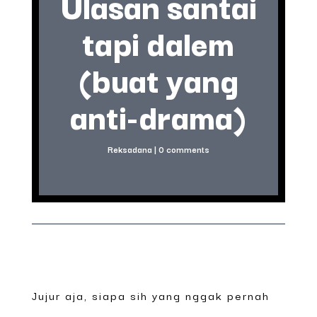
Ulasan santai
tapi dalem
(buat yang
anti-drama)
Reksadana
|
0 comments
Jujur aja, siapa sih yang nggak pernah