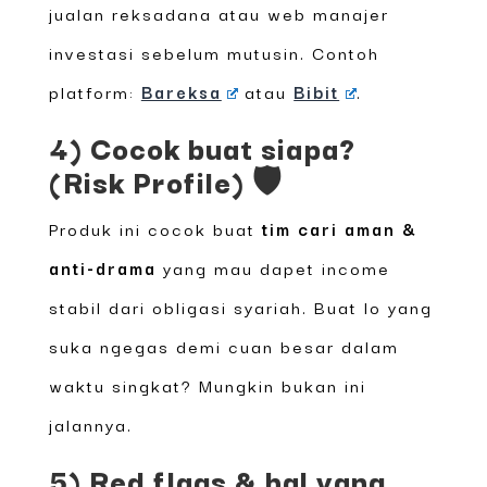
jualan reksadana atau web manajer
investasi sebelum mutusin. Contoh
platform:
Bareksa
atau
Bibit
.
4) Cocok buat siapa?
(Risk Profile) 🛡️
Produk ini cocok buat
tim cari aman &
anti-drama
yang mau dapet income
stabil dari obligasi syariah. Buat lo yang
suka ngegas demi cuan besar dalam
waktu singkat? Mungkin bukan ini
jalannya.
5) Red flags & hal yang