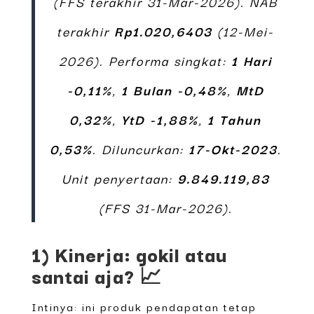
(FFS terakhir 31-Mar-2026). NAB
terakhir
Rp1.020,6403
(12-Mei-
2026). Performa singkat:
1 Hari
-0,11%
,
1 Bulan -0,48%
,
MtD
0,32%
,
YtD -1,88%
,
1 Tahun
0,53%
. Diluncurkan:
17-Okt-2023
.
Unit penyertaan:
9.849.119,83
(FFS 31-Mar-2026).
1) Kinerja: gokil atau
santai aja? 📈
Intinya: ini produk pendapatan tetap