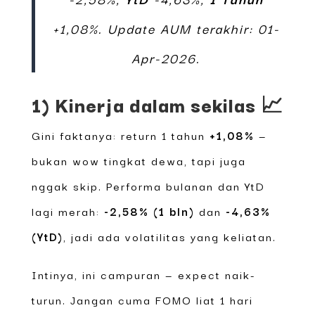
+1,08%. Update AUM terakhir: 01-
Apr-2026.
1) Kinerja dalam sekilas 📈
Gini faktanya: return 1 tahun
+1,08%
—
bukan wow tingkat dewa, tapi juga
nggak skip. Performa bulanan dan YtD
lagi merah:
-2,58% (1 bln)
dan
-4,63%
(YtD)
, jadi ada volatilitas yang keliatan.
Intinya, ini campuran — expect naik-
turun. Jangan cuma FOMO liat 1 hari