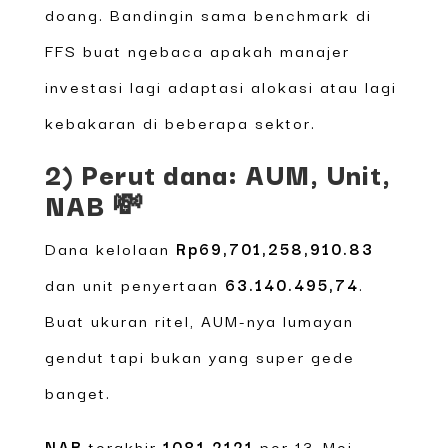
doang. Bandingin sama benchmark di
FFS buat ngebaca apakah manajer
investasi lagi adaptasi alokasi atau lagi
kebakaran di beberapa sektor.
2) Perut dana: AUM, Unit,
NAB 💸
Dana kelolaan
Rp69,701,258,910.83
dan unit penyertaan
63.140.495,74
.
Buat ukuran ritel, AUM-nya lumayan
gendut tapi bukan yang super gede
banget.
NAB
terakhir
1081.2121
per 13-Mei-