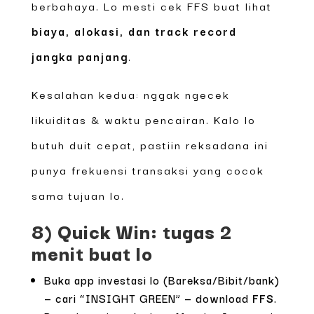
berbahaya. Lo mesti cek FFS buat lihat
biaya, alokasi, dan track record
jangka panjang
.
Kesalahan kedua: nggak ngecek
likuiditas & waktu pencairan. Kalo lo
butuh duit cepat, pastiin reksadana ini
punya frekuensi transaksi yang cocok
sama tujuan lo.
8) Quick Win: tugas 2
menit buat lo
Buka app investasi lo (Bareksa/Bibit/bank)
— cari “INSIGHT GREEN” — download
FFS
.