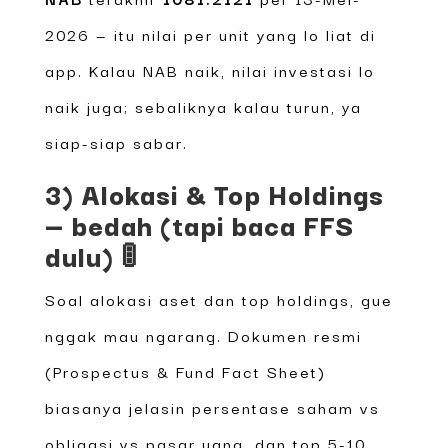
2026 — itu nilai per unit yang lo liat di
app. Kalau NAB naik, nilai investasi lo
naik juga; sebaliknya kalau turun, ya
siap-siap sabar.
3) Alokasi & Top Holdings
— bedah (tapi baca FFS
dulu) 🚦
Soal alokasi aset dan top holdings, gue
nggak mau ngarang. Dokumen resmi
(Prospectus & Fund Fact Sheet)
biasanya jelasin persentase saham vs
obligasi vs pasar uang, dan top 5-10