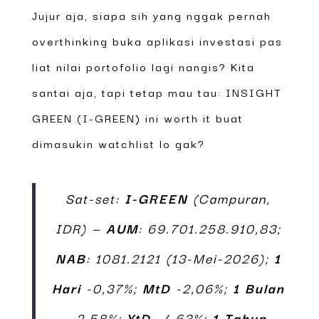
Jujur aja, siapa sih yang nggak pernah
overthinking buka aplikasi investasi pas
liat nilai portofolio lagi nangis? Kita
santai aja, tapi tetap mau tau: INSIGHT
GREEN (I-GREEN) ini worth it buat
dimasukin watchlist lo gak?
Sat-set:
I-GREEN
(Campuran,
IDR) —
AUM
: 69.701.258.910,83;
NAB
: 1081.2121 (13-Mei-2026);
1
Hari
-0,37%;
MtD
-2,06%;
1 Bulan
-2,58%;
YtD
-4,63%;
1 Tahun