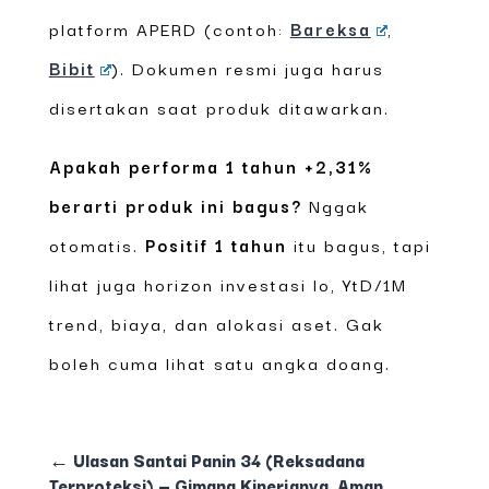
platform APERD (contoh:
Bareksa
,
Bibit
). Dokumen resmi juga harus
disertakan saat produk ditawarkan.
Apakah performa 1 tahun +2,31%
berarti produk ini bagus?
Nggak
otomatis.
Positif 1 tahun
itu bagus, tapi
lihat juga horizon investasi lo, YtD/1M
trend, biaya, dan alokasi aset. Gak
boleh cuma lihat satu angka doang.
←
Ulasan Santai Panin 34 (Reksadana
Terproteksi) — Gimana Kinerjanya, Aman