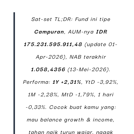
Sat-set TL;DR: Fund ini tipe
Campuran
, AUM-nya
IDR
175.231.595.911,48
(update 01-
Apr-2026), NAB terakhir
1.058,4356
(13-Mei-2026).
Performa:
1Y +2,31%
, YtD -3,92%,
1M -2,28%, MtD -1,79%, 1 hari
-0,33%. Cocok buat kamu yang:
mau balance growth & income,
tahan naik turun wajar, nggak