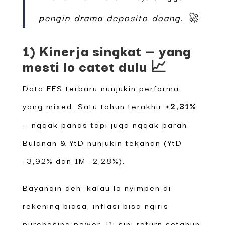
pengin drama deposito doang. 🚀
1) Kinerja singkat — yang
mesti lo catet dulu 📈
Data FFS terbaru nunjukin performa
yang mixed. Satu tahun terakhir
+2,31%
— nggak panas tapi juga nggak parah.
Bulanan & YtD nunjukin tekanan (YtD
-3,92% dan 1M -2,28%).
Bayangin deh: kalau lo nyimpen di
rekening biasa, inflasi bisa ngiris
purchasing power. Di sini return setahun