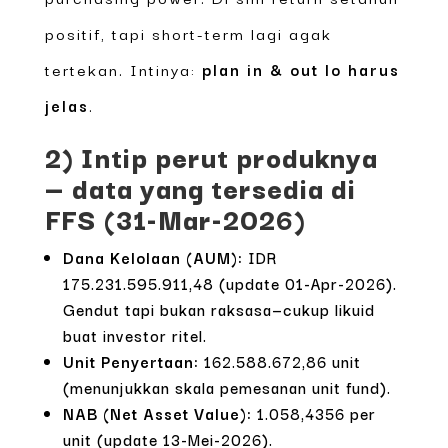
positif, tapi short-term lagi agak
tertekan. Intinya:
plan in & out lo harus
jelas
.
2) Intip perut produknya
— data yang tersedia di
FFS (31-Mar-2026)
Dana Kelolaan (AUM):
IDR
175.231.595.911,48 (update 01-Apr-2026).
Gendut tapi bukan raksasa—cukup likuid
buat investor ritel.
Unit Penyertaan:
162.588.672,86 unit
(menunjukkan skala pemesanan unit fund).
NAB (Net Asset Value):
1.058,4356 per
unit (update 13-Mei-2026).