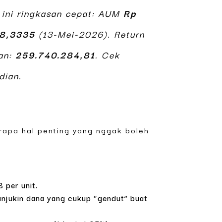
, ini ringkasan cepat: AUM
Rp
48,3335
(13-Mei-2026). Return
aan:
259.740.284,81
. Cek
dian.
erapa hal penting yang nggak boleh
B per unit.
unjukin dana yang cukup “gendut” buat