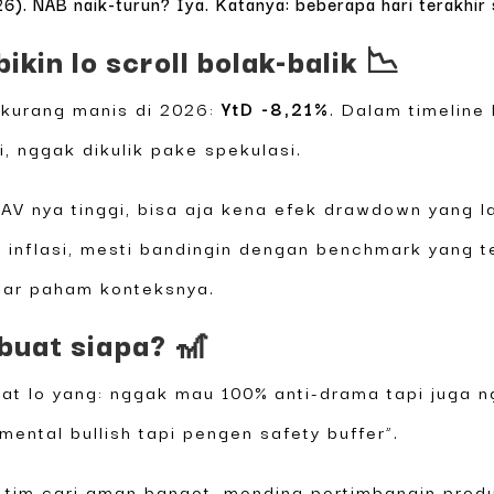
). NAB naik-turun? Iya. Katanya: beberapa hari terakhir 
ikin lo scroll bolak-balik 📉
 kurang manis di 2026:
YtD -8,21%
. Dalam timeline 
mi, nggak dikulik pake spekulasi.
AV nya tinggi, bisa aja kena efek drawdown yang la
 inflasi, mesti bandingin dengan benchmark yang 
iar paham konteksnya.
 buat siapa? 🎢
uat lo yang: nggak mau 100% anti-drama tapi juga n
mental bullish tapi pengen safety buffer”.
lo tim cari aman banget, mending pertimbangin pro