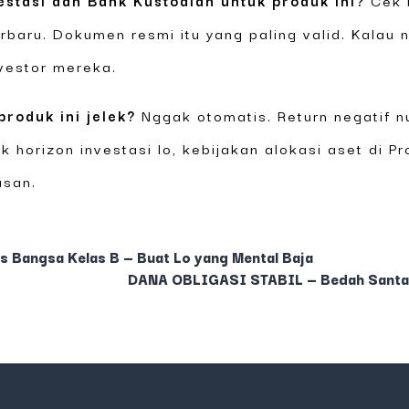
estasi dan Bank Kustodian untuk produk ini?
Cek 
baru. Dokumen resmi itu yang paling valid. Kalau n
vestor mereka.
produk ini jelek?
Nggak otomatis. Return negatif n
 horizon investasi lo, kebijakan alokasi aset di 
usan.
s Bangsa Kelas B — Buat Lo yang Mental Baja
DANA OBLIGASI STABIL — Bedah Santai