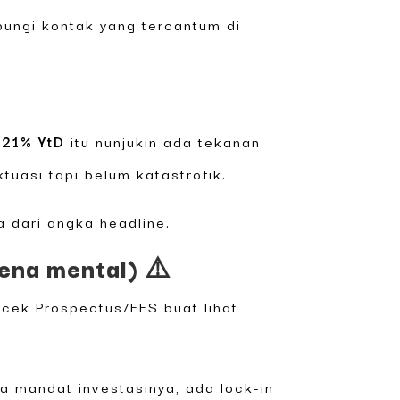
bungi kontak yang tercantum di
,21% YtD
itu nunjukin ada tekanan
tuasi tapi belum katastrofik.
 dari angka headline.
ena mental) ⚠️
 cek Prospectus/FFS buat lihat
na mandat investasinya, ada lock-in