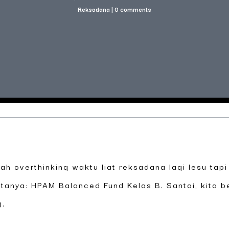
Reksadana
|
0 comments
nah overthinking waktu liat reksadana lagi lesu tap
a-tanya: HPAM Balanced Fund Kelas B. Santai, kita 
).