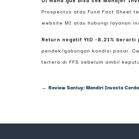
Di mana gue bisa cek Manajer Inv
Prospectus atau Fund Fact Sheet ter
website MI atau hubungi layanan in
Return negatif YtD -8,21% berarti 
pendek/gabungan kondisi pasar. Cek
tertera di FFS sebelum ambil keput
←
Review Santuy: Mandiri Investa Cerda