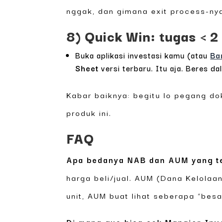
nggak, dan gimana exit process-ny
8) Quick Win: tugas < 
Buka aplikasi investasi kamu (atau
Ba
Sheet
versi terbaru. Itu aja. Beres da
Kabar baiknya: begitu lo pegang dok
produk ini.
FAQ
Apa bedanya NAB dan AUM yang te
harga beli/jual. AUM (Dana Kelolaa
unit, AUM buat lihat seberapa “besa