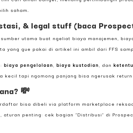
ilih saham.
tasi, & legal stuff (baca Prospec
u sumber utama buat ngeliat biaya manajemen, biay
ta yang gue pakai di artikel ini ambil dari FFS sa
u:
biaya pengelolaan
,
biaya kustodian
, dan
ketent
aya kecil tapi ngomong panjang bisa ngerusak retur
mana? 💸
rdaftar bisa dibeli via platform marketplace reks
i, aturan penting: cek bagian “Distribusi” di Pros