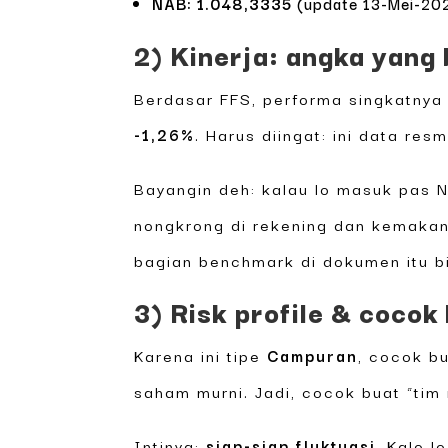
NAB:
1.048,3335
(update 13-Mei-2026
2) Kinerja: angka yang b
Berdasar FFS, performa singkatnya
-1,26%
. Harus diingat: ini data res
Bayangin deh: kalau lo masuk pas N
nongkrong di rekening dan kemakan
bagian benchmark di dokumen itu b
3) Risk profile & cocok
Karena ini tipe
Campuran
, cocok b
saham murni. Jadi, cocok buat “tim 
Intinya:
siap-siap fluktuasi
. Kalo 