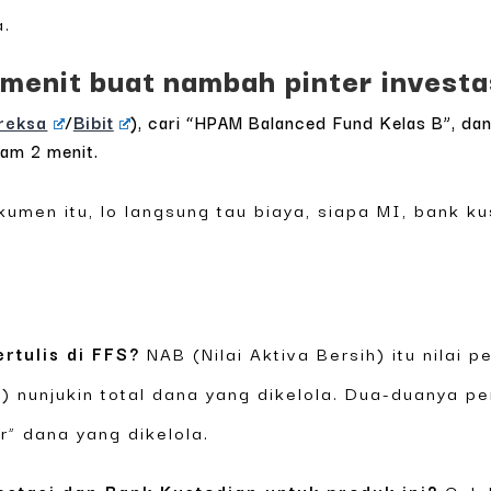
a.
2 menit buat nambah pinter invest
reksa
/
Bibit
), cari “HPAM Balanced Fund Kelas B”, d
lam 2 menit.
umen itu, lo langsung tau biaya, siapa MI, bank ku
rtulis di FFS?
NAB (Nilai Aktiva Bersih) itu nilai p
n) nunjukin total dana yang dikelola. Dua-duanya p
r” dana yang dikelola.