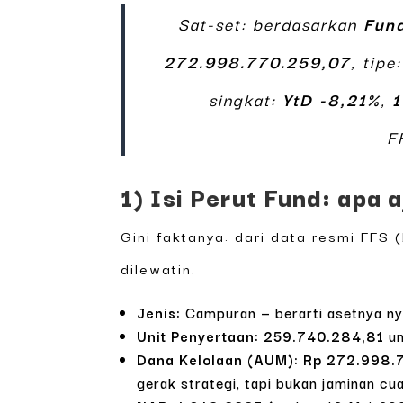
Sat-set: berdasarkan
Fund
272.998.770.259,07
, tipe
singkat:
YtD -8,21%
,
1
F
1) Isi Perut Fund: apa 
Gini faktanya: dari data resmi FFS
dilewatin.
Jenis:
Campuran — berarti asetnya nya
Unit Penyertaan:
259.740.284,81
un
Dana Kelolaan (AUM):
Rp 272.998.
gerak strategi, tapi bukan jaminan cua