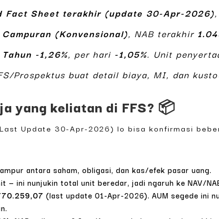
 Fact Sheet terakhir (update 30-Apr-2026)
:
Campuran (Konvensional)
, NAB terakhir
1.0
 Tahun -1,26%
, per hari
-1,05%
. Unit penyert
FS/Prospektus buat detail biaya, MI, dan kusto
aja yang keliatan di FFS? 📦
 (Last Update 30-Apr-2026) lo bisa konfirmasi beb
mpur antara saham, obligasi, dan kas/efek pasar uang.
it — ini nunjukin total unit beredar, jadi ngaruh ke NAV/NA
770.259,07
(last update 01-Apr-2026). AUM segede ini n
n.