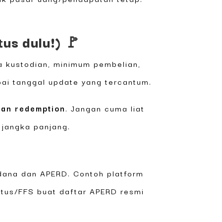
tus dulu!) 🚩
a kustodian, minimum pembelian,
mpai tanggal update yang tercantum.
uan redemption
. Jangan cuma liat
n jangka panjang.
adana dan APERD. Contoh platform
pectus/FFS buat daftar APERD resmi