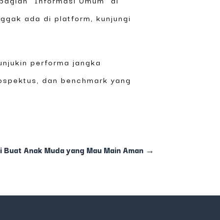
bagian “Informasi Umum” di
ggak ada di platform, kunjungi
unjukin performa jangka
Prospektus, dan benchmark yang
 Buat Anak Muda yang Mau Main Aman
→