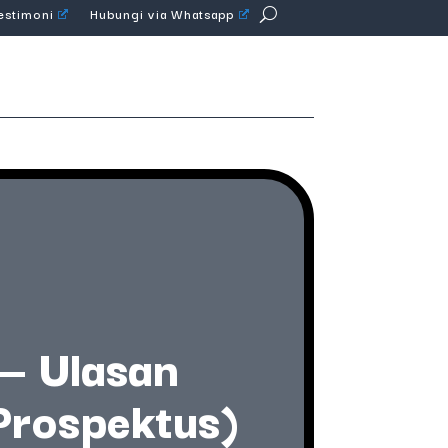
Testimoni
Hubungi via Whatsapp
— Ulasan
Prospektus)