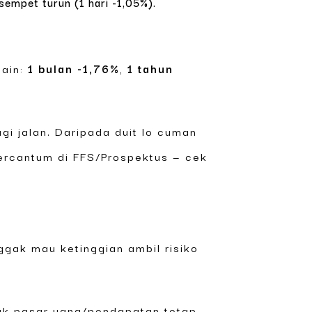
sempet turun (1 hari -1,05%).
lain:
1 bulan -1,76%
,
1 tahun
gi jalan. Daripada duit lo cuman
tercantum di FFS/Prospektus — cek
ggak mau ketinggian ambil risiko
duk pasar uang/pendapatan tetap.