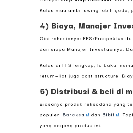
Kalau mau ambil swing lebih gede, p
4) Biaya, Manajer Inves
Gini rahasianya: FFS/Prospektus it
dan siapa Manajer Investasinya. Da
Kalau di FFS lengkap, lo bakal nem
return—liat juga cost structure. Bi
5) Distribusi & beli di 
Biasanya produk reksadana yang te
populer:
Bareksa
dan
Bibit
. Tap
yang pegang produk ini.