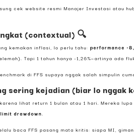
gsung cek website resmi Manajer Investasi atau hu
ingkat (contextual) 🔍
ang kemakan inflasi, lo perlu tahu:
performance -8
lemah). Tapi 1 tahun hanya -1,26%—artinya ada fluk
benchmark di FFS supaya nggak salah simpulin cuma
 sering kejadian (biar lo nggak k
ena lihat return 1 bulan atau 1 hari. Mereka lupa
n limit drawdown
.
Selalu baca FFS pasang mata kritis: siapa MI, gima