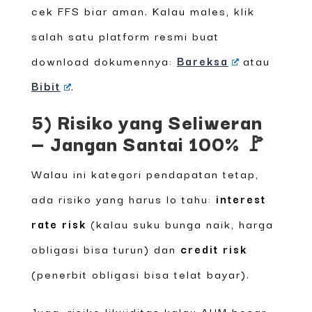
cek FFS biar aman. Kalau males, klik
salah satu platform resmi buat
download dokumennya:
Bareksa
atau
Bibit
.
5) Risiko yang Seliweran
— Jangan Santai 100% 🚩
Walau ini kategori pendapatan tetap,
ada risiko yang harus lo tahu:
interest
rate risk
(kalau suku bunga naik, harga
obligasi bisa turun) dan
credit risk
(penerbit obligasi bisa telat bayar).
Juga: risiko likuiditas kalau AUM besar