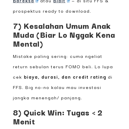
Bareksa
atau
Bibit
— di situ FFS &
prospektus ready to download.
7) Kesalahan Umum Anak
Muda (Biar Lo Nggak Kena
Mental)
Mistake paling sering: cuma ngeliat
return sebulan terus FOMO beli. Lo lupa
cek
biaya, durasi, dan credit rating
di
FFS. Big no-no kalau mau investasi
jangka menengah/ panjang.
8) Quick Win: Tugas < 2
Menit