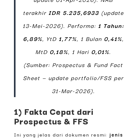
terakhir
IDR 5.235,6933
(update
13-Mei-2026). Performa:
1 Tahun:
6,89%
, YtD
1,77%
, 1 Bulan
0,41%
,
MtD
0,18%
, 1 Hari
0,01%
.
(Sumber: Prospectus & Fund Fact
Sheet — update portfolio/FSS per
31-Mar-2026).
1) Fakta Cepat dari
Prospectus & FFS
Ini yang jelas dari dokumen resmi:
jenis