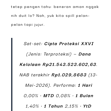
tetep pengen tahu: beneran aman nggak
nih duit lo? Nah, yuk kita spill pelan-
pelan tapi jujur.
Sat-set:
Cipta Proteksi XXVI
(Jenis: Terproteksi) —
Dana
Kelolaan
Rp21.543.523.602,63
.
NAB terakhir
Rp1.029,8683
(13-
Mei-2026). Performa:
1 Hari
0,00% ·
MTD
0,08% ·
1 Bulan
1,40% ·
1 Tahun
2,15% ·
YtD