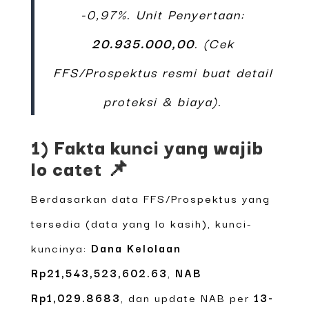
-0,97%. Unit Penyertaan:
20.935.000,00
. (Cek
FFS/Prospektus resmi buat detail
proteksi & biaya).
1) Fakta kunci yang wajib
lo catet 📌
Berdasarkan data FFS/Prospektus yang
tersedia (data yang lo kasih), kunci-
kuncinya:
Dana Kelolaan
Rp21,543,523,602.63
,
NAB
Rp1,029.8683
, dan update NAB per
13-