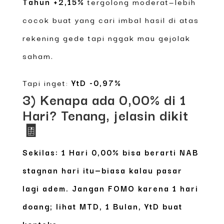
Tahun +2,15%
tergolong moderat—lebih
cocok buat yang cari imbal hasil di atas
rekening gede tapi nggak mau gejolak
saham.
Tapi inget:
YtD -0,97%
3) Kenapa ada 0,00% di 1
Hari? Tenang, jelasin dikit
🧾
Sekilas:
1 Hari 0,00%
bisa berarti NAB
stagnan hari itu—biasa kalau pasar
lagi adem. Jangan FOMO karena 1 hari
doang; lihat MTD, 1 Bulan, YtD buat
konteks.