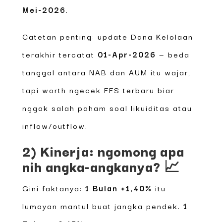
Mei-2026
.
Catetan penting: update Dana Kelolaan
terakhir tercatat
01-Apr-2026
— beda
tanggal antara NAB dan AUM itu wajar,
tapi worth ngecek FFS terbaru biar
nggak salah paham soal likuiditas atau
inflow/outflow.
2) Kinerja: ngomong apa
nih angka-angkanya? 📈
Gini faktanya:
1 Bulan +1,40%
itu
lumayan mantul buat jangka pendek.
1