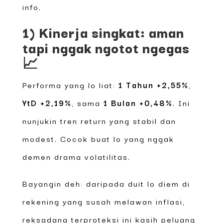
info.
1) Kinerja singkat: aman
tapi nggak ngotot ngegas
📈
Performa yang lo liat:
1 Tahun +2,55%
,
YtD +2,19%
, sama
1 Bulan +0,48%
. Ini
nunjukin tren return yang stabil dan
modest. Cocok buat lo yang nggak
demen drama volatilitas.
Bayangin deh: daripada duit lo diem di
rekening yang susah melawan inflasi,
reksadana terproteksi ini kasih peluang