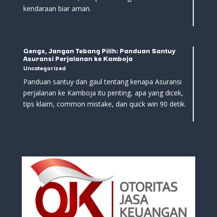
Waspada Bro/Sis: Risiko Beli Motor Listrik Bekas
yang Bikin Dompet Nangis
Uncategorized
Jujur, motor listrik bekas menggoda tapi penuh
jebakan: baterai melemah, garansi ribet, modifikasi
berisiko, dan biaya tersembunyi. Cek battery history,
minta bukti servis, dan pertimbangin asuransi
kendaraan biar aman.
Gengs, Jangan Tebang Pilih: Panduan Santuy
Asuransi Perjalanan ke Kamboja
Uncategorized
Panduan santuy dan gaul tentang kenapa Asuransi
perjalanan ke Kamboja itu penting, apa yang dicek,
tips klaim, common mistake, dan quick win 90 detik.