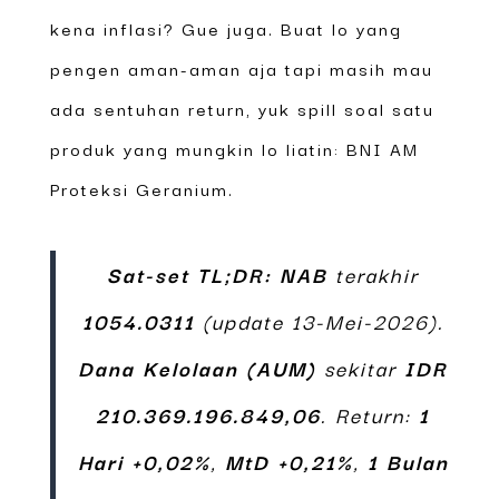
kena inflasi? Gue juga. Buat lo yang
pengen aman-aman aja tapi masih mau
ada sentuhan return, yuk spill soal satu
produk yang mungkin lo liatin: BNI AM
Proteksi Geranium.
Sat-set TL;DR:
NAB
terakhir
1054.0311
(update 13-Mei-2026).
Dana Kelolaan (AUM)
sekitar
IDR
210.369.196.849,06
. Return:
1
Hari +0,02%
,
MtD +0,21%
,
1 Bulan