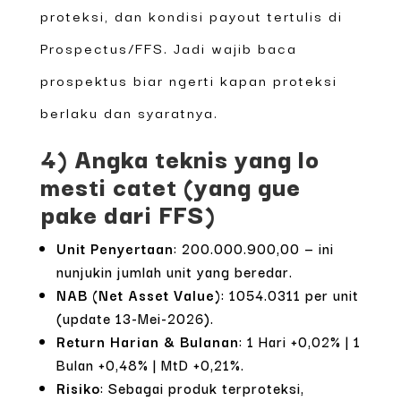
proteksi, dan kondisi payout tertulis di
Prospectus/FFS. Jadi wajib baca
prospektus biar ngerti kapan proteksi
berlaku dan syaratnya.
4) Angka teknis yang lo
mesti catet (yang gue
pake dari FFS)
Unit Penyertaan
: 200.000.900,00 — ini
nunjukin jumlah unit yang beredar.
NAB (Net Asset Value)
: 1054.0311 per unit
(update 13-Mei-2026).
Return Harian & Bulanan
: 1 Hari +0,02% | 1
Bulan +0,48% | MtD +0,21%.
Risiko
: Sebagai produk terproteksi,