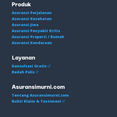
Research
. Keputusan untuk berinvestasi sepenuhnya ada di
tangan Anda. Kami tidak memberikan jaminan keuntungan
maupun perlindungan terhadap risiko kerugian. Gunakan
informasi yang tersedia di situs ini sebagai bahan
pertimbangan tambahan, bukan sebagai instruksi atau acuan
utama dalam pengambilan keputusan keuangan.
Produk
Asuransi Perjalanan
Asuransi Kesehatan
Asuransi Jiwa
Asuransi Penyakit Kritis
Asuransi Properti / Rumah
Asuransi Kendaraan
Layanan
Konsultasi Gratis