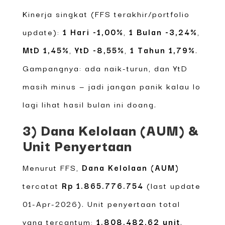
Kinerja singkat (FFS terakhir/portfolio
update):
1 Hari -1,00%
,
1 Bulan -3,24%
,
MtD 1,45%
,
YtD -8,55%
,
1 Tahun 1,79%
.
Gampangnya: ada naik-turun, dan YtD
masih minus — jadi jangan panik kalau lo
lagi lihat hasil bulan ini doang.
3) Dana Kelolaan (AUM) &
Unit Penyertaan
Menurut FFS,
Dana Kelolaan (AUM)
tercatat
Rp 1.865.776.754
(last update
01-Apr-2026). Unit penyertaan total
yang tercantum:
1.808.482,62 unit
.