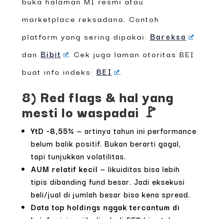
buka halaman MI resmi atau
marketplace reksadana. Contoh
platform yang sering dipakai:
Bareksa
dan
Bibit
. Cek juga laman otoritas BEI
buat info indeks:
BEI
.
8) Red flags & hal yang
mesti lo waspadai 🚩
YtD -8,55%
— artinya tahun ini performance
belum balik positif. Bukan berarti gagal,
tapi tunjukkan volatilitas.
AUM relatif kecil
— likuiditas bisa lebih
tipis dibanding fund besar. Jadi eksekusi
beli/jual di jumlah besar bisa kena spread.
Data top holdings nggak tercantum di