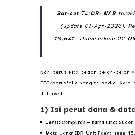
Sat-set TL;DR:
NAB
terak
(update 01-Apr-2026). P
-18,54%
. Diluncurkan:
22-Ok
Nah, terus kita bedah pelan-pelan 
FFS/portofolio yang tersedia. Kalo
di bawah.
1) Isi perut dana & da
Jenis
: Campuran — nama fund:
Sucori
Mata Uang
: IDR.
Unit Penyertaan
:
15