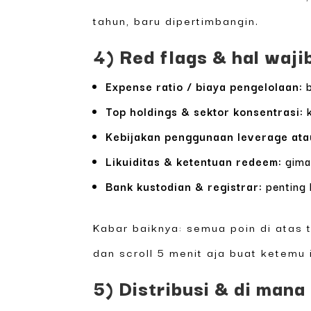
tahun, baru dipertimbangin.
4) Red flags & hal waj
Expense ratio / biaya pengelolaan:
b
Top holdings & sektor konsentrasi:
k
Kebijakan penggunaan leverage atau
Likuiditas & ketentuan redeem:
giman
Bank kustodian & registrar:
penting 
Kabar baiknya: semua poin di atas
dan scroll 5 menit aja buat ketemu i
5) Distribusi & di mana