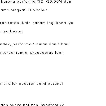
k karena performa YtD
-16,56%
dan
ame singkat ~1.5 tahun.
an tetap. Kalo saham lagi kena, ya
mnya besar.
endek, performa 1 bulan dan 1 hari
g tercantum di prospectus lebih
ik roller coaster demi potensi
 dan punya horizon investasi >3