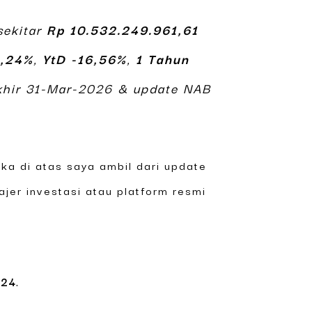
ekitar
Rp 10.532.249.961,61
,24%
,
YtD -16,56%
,
1 Tahun
rakhir 31-Mar-2026 & update NAB
ka di atas saya ambil dari update
ajer investasi atau platform resmi
024
.