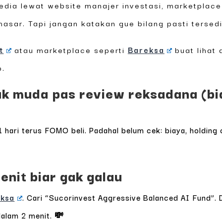
edia lewat website manajer investasi, marketplace 
ar. Tapi jangan katakan gue bilang pasti tersedia 
t
atau marketplace seperti
Bareksa
buat lihat 
p.
k muda pas review reksadana (bia
1 hari terus FOMO beli. Padahal belum cek: biaya, holding 
enit biar gak galau
eksa
. Cari “Sucorinvest Aggressive Balanced AI Fund”
dalam 2 menit. 💸