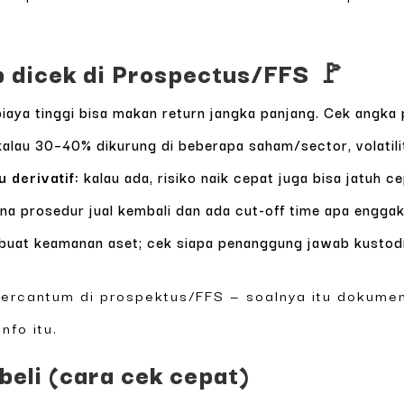
ib dicek di Prospectus/FFS 🚩
iaya tinggi bisa makan return jangka panjang. Cek angka 
alau 30–40% dikurung di beberapa saham/sector, volatili
 derivatif:
kalau ada, risiko naik cepat juga bisa jatuh ce
a prosedur jual kembali dan ada cut-off time apa enggak
buat keamanan aset; cek siapa penanggung jawab kustodi
 tercantum di prospektus/FFS — soalnya itu dokume
nfo itu.
 beli (cara cek cepat)