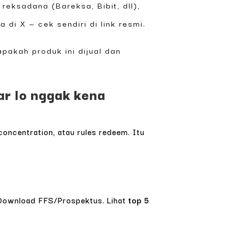
reksadana (Bareksa, Bibit, dll),
di X — cek sendiri di link resmi.
apakah produk ini dijual dan
r lo nggak kena
concentration, atau rules redeem. Itu
. Download FFS/Prospektus. Lihat
top 5