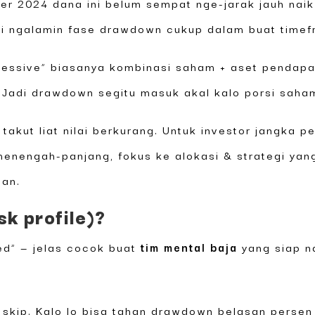
ber 2024 dana ini belum sempat nge-jarak jauh nai
agi ngalamin fase drawdown cukup dalam buat timefr
essive” biasanya kombinasi saham + aset pendapat
. Jadi drawdown segitu masuk akal kalo porsi saha
 takut liat nilai berkurang. Untuk investor jangka p
menengah-panjang, fokus ke alokasi & strategi yan
ian.
sk profile)?
ed” — jelas cocok buat
tim mental baja
yang siap na
, skip. Kalo lo bisa tahan drawdown belasan persen