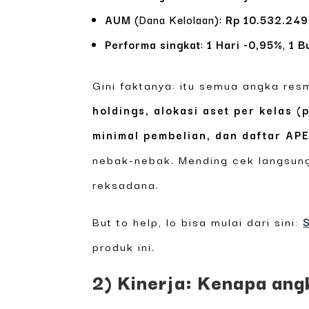
AUM
(Dana Kelolaan):
Rp 10.532.249
Performa singkat
:
1 Hari -0,95%
,
1 B
Gini faktanya: itu semua angka res
holdings, alokasi aset per kelas (
minimal pembelian, dan daftar AP
nebak-nebak. Mending cek langsung
reksadana.
But to help, lo bisa mulai dari sini:
produk ini.
2) Kinerja: Kenapa ang