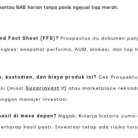
 pantau NAB harian tanpa panik ngejual tiap merah.
nd Fact Sheet (FFS)?
Prospectus itu dokumen panja
 ringkas: snapshot performa, AUM, alokasi, dan top
s, kustodian, dan biaya produk ini?
Cek Prospektu
asi (misal
Sucorinvest
) atau marketplace reksad
anggan manajer investasi.
hasil di masa depan?
Nggak. Kinerja historis cuma
berharap hasil pasti. Investasi tetap ada risiko turu