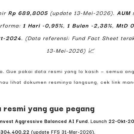
hir
Rp 689,8005
(update 13-Mei-2026).
AUM
s
erforma:
1 Hari -0,95%
,
1 Bulan -2,38%
,
MtD 0
t-2024
. (Data referensi: Fund Fact Sheet te
13-Mei-2026) 📈
ya. Gue pakai data resmi yang lo kasih — semua ang
 mau lihat dokumen resminya langsung, cek link man
ta resmi yang gue pegang
nvest Aggressive Balanced AI Fund
. Launch
22-Okt-2
.304.400,22
(update FFS 31-Mar-2026).