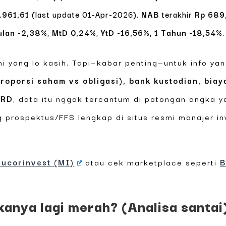
.961,61
(last update 01-Apr-2026).
NAB
terakhir
Rp 689
ulan -2,38%
,
MtD 0,24%
,
YtD -16,56%
,
1 Tahun -18,54%
.
mi yang lo kasih. Tapi—kabar penting—untuk info ya
proporsi saham vs obligasi), bank kustodian, bia
ERD
, data itu nggak tercantum di potongan angka y
 prospektus/FFS lengkap di situs resmi manajer in
Sucorinvest (MI)
atau cek marketplace seperti
B
kanya lagi merah? (Analisa santai