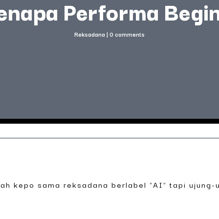
enapa Performa Begin
Reksadana
|
0 comments
nah kepo sama reksadana berlabel “AI” tapi ujung-u