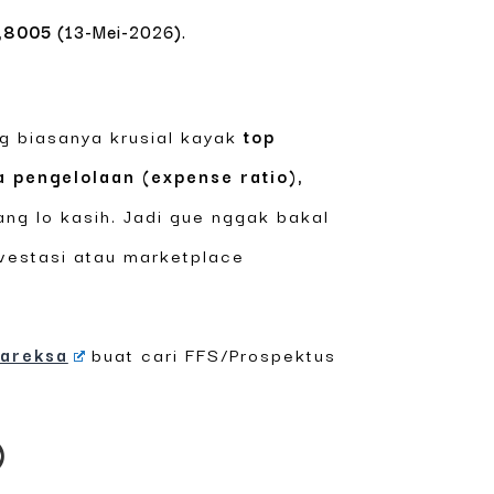
,8005
(13-Mei-2026).
ng biasanya krusial kayak
top
ya pengelolaan (expense ratio),
ang lo kasih. Jadi gue nggak bakal
vestasi atau marketplace
areksa
buat cari FFS/Prospektus
)