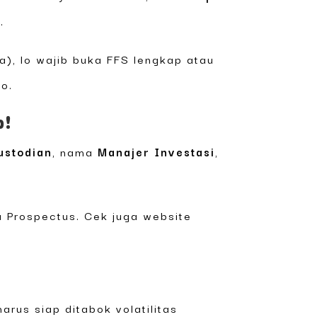
.
a), lo wajib buka FFS lengkap atau
ko.
p!
ustodian
, nama
Manajer Investasi
,
u Prospectus. Cek juga website
arus siap ditabok volatilitas