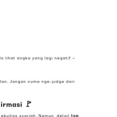
lo lihat angka yang lagi negatif —
bulan. Jangan cuma nge-judge dari
firmasi 🚩
 ekuitas syariah. Namun, detail
top