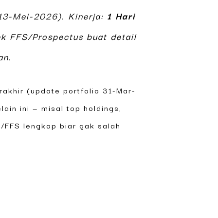
13-Mei-2026). Kinerja:
1 Hari
ek FFS/Prospectus buat detail
an.
akhir (update portfolio 31-Mar-
in ini — misal top holdings,
s/FFS lengkap biar gak salah