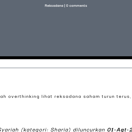
Reksadana
|
0 comments
nah overthinking lihat reksadana saham turun terus
yariah (kategori: Sharia) diluncurkan
01-Agt-