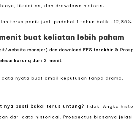
iaya, likuiditas, dan drawdown historis.
lan terus panik jual—padahal 1 tahun balik +12,85%
 menit buat keliatan lebih paham
Bibit/website manajer) dan download
FFS terakhir
& Prospe
elesai
kurang dari 2 menit
.
lo data nyata buat ambil keputusan tanpa drama.
inya pasti bakal terus untung?
Tidak. Angka hist
an dari data historical. Prospectus biasanya jelasi