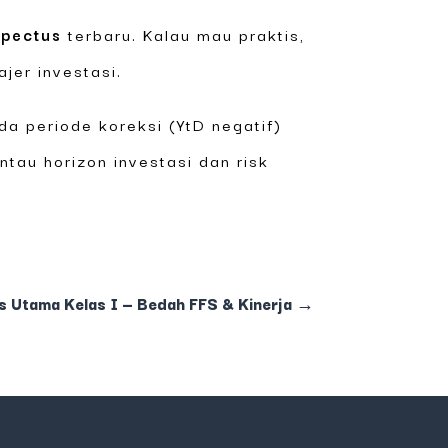
spectus
terbaru. Kalau mau praktis,
jer investasi.
ada periode koreksi (YtD negatif)
antau horizon investasi dan risk
as Utama Kelas I — Bedah FFS & Kinerja
→