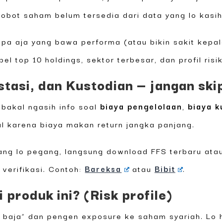
bobot saham belum tersedia dari data yang lo kasih
apa aja yang bawa performa (atau bikin sakit kepal
el top 10 holdings, sektor terbesar, dan profil risi
stasi, dan Kustodian — jangan ski
bakal ngasih info soal
biaya pengelolaan
,
biaya k
ial karena biaya makan return jangka panjang.
ang lo pegang, langsung download FFS terbaru ata
 verifikasi. Contoh:
Bareksa
atau
Bibit
.
 produk ini? (Risk profile)
l baja” dan pengen exposure ke saham syariah. Lo h