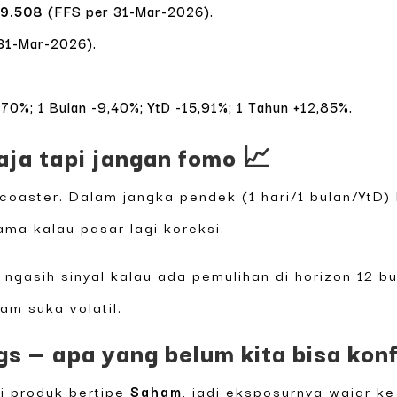
39.508
(FFS per 31-Mar-2026).
31-Mar-2026).
.
,70%; 1 Bulan -9,40%; YtD -15,91%; 1 Tahun +12,85%.
 aja tapi jangan fomo 📈
 coaster. Dalam jangka pendek (1 hari/1 bulan/YtD) 
ama kalau pasar lagi koreksi.
i ngasih sinyal kalau ada pemulihan di horizon 12 
am suka volatil.
gs — apa yang belum kita bisa kon
i produk bertipe
Saham
, jadi eksposurnya wajar ke