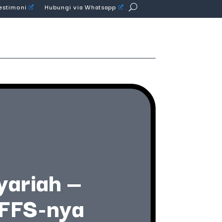
Testimoni
Hubungi via Whatsapp
yariah —
 FFS-nya