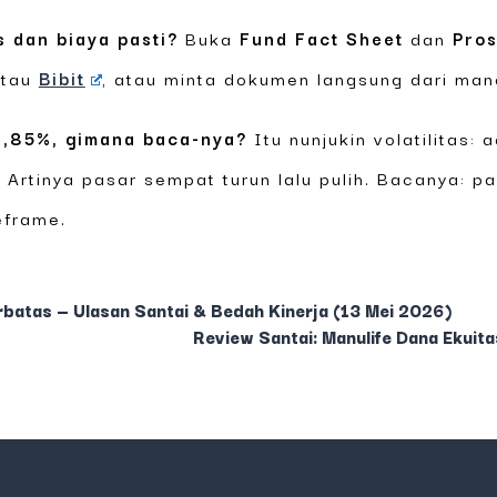
s dan biaya pasti?
Buka
Fund Fact Sheet
dan
Pro
tau
Bibit
, atau minta dokumen langsung dari mana
12,85%, gimana baca-nya?
Itu nunjukin volatilitas: 
. Artinya pasar sempat turun lalu pulih. Bacanya: p
eframe.
rbatas — Ulasan Santai & Bedah Kinerja (13 Mei 2026)
Review Santai: Manulife Dana Ekuit