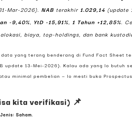
31-Mar-2026).
NAB
terakhir
1.029,14
(update 
lan -9,40%
,
YtD -15,91%
,
1 Tahun +12,85%
. C
alokasi, biaya, top-holdings, dan bank kustodi
data yang terang benderang di Fund Fact Sheet ter
 update 13-Mei-2026). Kalau ada yang lo butuh sela
, atau minimal pembelian — lo mesti buka Prospectu
sa kita verifikasi) 📌
—
Jenis: Saham
.