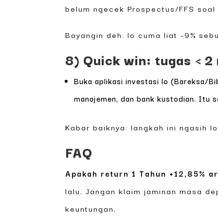
belum ngecek Prospectus/FFS soal b
Bayangin deh: lo cuma liat -9% sebu
8) Quick win: tugas < 2
Buka aplikasi investasi lo (Bareksa/
manajemen, dan bank kustodian. Itu s
Kabar baiknya: langkah ini ngasih 
FAQ
Apakah return 1 Tahun +12,85% art
lalu. Jangan klaim jaminan masa dep
keuntungan.