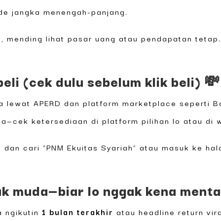
ide jangka menengah-panjang.
ma, mending lihat pasar uang atau pendapatan teta
eli (cek dulu sebelum klik beli) 💸
 lewat APERD dan platform marketplace seperti Ba
a—cek ketersediaan di platform pilihan lo atau di 
rm dan cari “PNM Ekuitas Syariah” atau masuk ke ha
k muda—biar lo nggak kena menta
a ngikutin
1 bulan terakhir
atau headline return vi