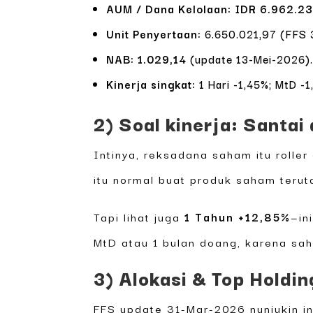
AUM / Dana Kelolaan:
IDR 6.962.2
Unit Penyertaan:
6.650.021,97 (FFS 
NAB:
1.029,14
(update 13-Mei-2026)
Kinerja singkat:
1 Hari -1,45%; MtD -1
2) Soal kinerja: Santai
Intinya, reksadana saham itu roller
itu normal buat produk saham terut
Tapi lihat juga
1 Tahun +12,85%
—in
MtD atau 1 bulan doang, karena sah
3) Alokasi & Top Holdin
FFS update 31-Mar-2026 nunjukin in