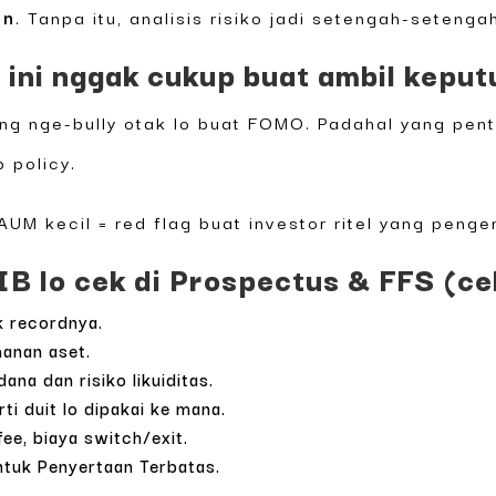
an
. Tanpa itu, analisis risiko jadi setengah-setenga
ini nggak cukup buat ambil keput
ang nge-bully otak lo buat FOMO. Padahal yang pent
p policy.
AUM kecil = red flag buat investor ritel yang pengen
B lo cek di Prospectus & FFS (cek
k recordnya.
manan aset.
ana dan risiko likuiditas.
ti duit lo dipakai ke mana.
ee, biaya switch/exit.
ntuk Penyertaan Terbatas.