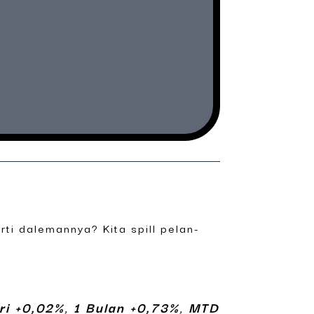
rti dalemannya? Kita spill pelan-
ri +0,02%
,
1 Bulan +0,73%
,
MTD