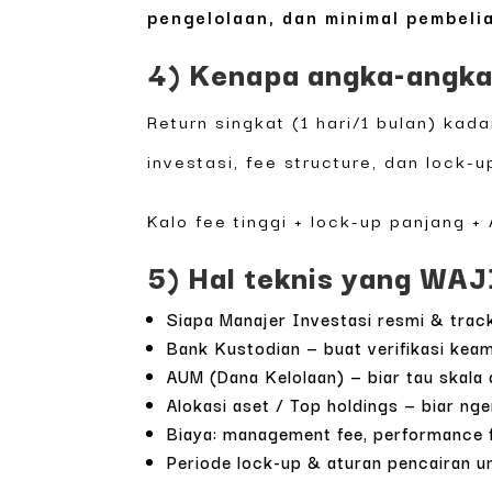
pengelolaan, dan minimal pembeli
4) Kenapa angka-angka 
Return singkat (1 hari/1 bulan) kad
investasi, fee structure, dan lock-u
Kalo fee tinggi + lock-up panjang + 
5) Hal teknis yang WAJI
Siapa Manajer Investasi resmi & trac
Bank Kustodian — buat verifikasi kea
AUM (Dana Kelolaan) — biar tau skala d
Alokasi aset / Top holdings — biar nger
Biaya: management fee, performance f
Periode lock-up & aturan pencairan u