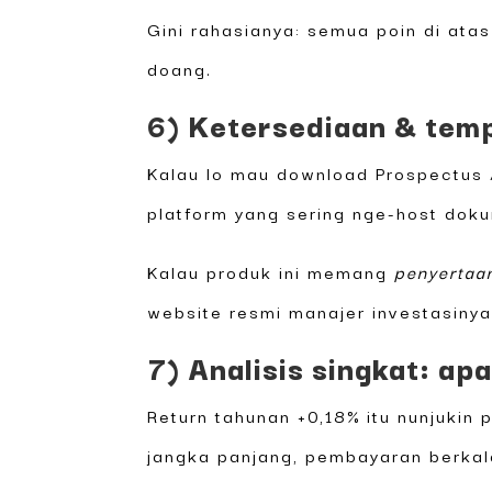
Gini rahasianya: semua poin di ata
doang.
6) Ketersediaan & temp
Kalau lo mau download Prospectus /
platform yang sering nge-host dok
Kalau produk ini memang
penyertaa
website resmi manajer investasinya
7) Analisis singkat: ap
Return tahunan +0,18% itu nunjukin
jangka panjang, pembayaran berkala