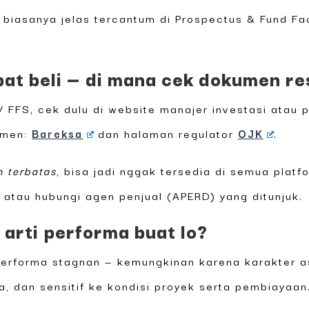
s biasanya jelas tercantum di Prospectus & Fund Fa
at beli — di mana cek dokumen re
 FFS, cek dulu di website manajer investasi atau 
umen:
Bareksa
dan halaman regulator
OJK
.
n terbatas
, bisa jadi nggak tersedia di semua platfo
 atau hubungi agen penjual (APERD) yang ditunjuk.
a arti performa buat lo?
 performa stagnan — kemungkinan karena karakter a
, dan sensitif ke kondisi proyek serta pembiayaan