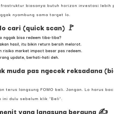
frastruktur biasanya butuh horizon investasi lebih p
a nggak nyambung sama target lo.
lo cari (quick scan) 🚩
lo nggak bisa redeem tiba-tiba?
kan hasil, itu bikin return bersih melorot.
 dan risiko market impact besar pas redeem.
rang update, berhati-hati deh.
k muda pas ngecek reksadana (bia
lan terus langsung FOMO beli. Jangan. Lo harus bac
 ini dulu sebelum klik “Beli”.
 menit yang langsung berguna ✍️