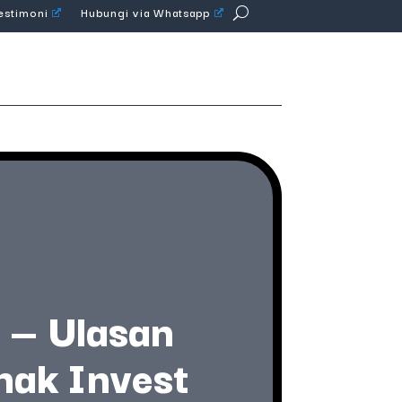
Testimoni
Hubungi via Whatsapp
 — Ulasan
nak Invest