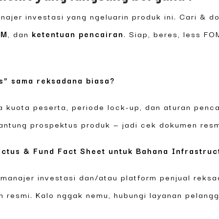
najer investasi yang ngeluarin produk ini. Cari & 
UM
, dan
ketentuan pencairan
. Siap, beres, less FO
s” sama reksadana biasa?
 kuota peserta, periode lock-up, dan aturan penca
gantung prospektus produk — jadi cek dokumen resm
ctus & Fund Fact Sheet untuk Bahana Infrastruc
 manajer investasi dan/atau platform penjual reks
n resmi. Kalo nggak nemu, hubungi layanan pelangg