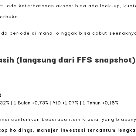
i ada keterbatasan akses: bisa ada lock-up, kuot
terbuka.
 ada periode di mana lo nggak bisa cabut seenaknya
asih (langsung dari FFS snapshot)
)
32% | 1 Bulan +0,73% | YtD +1,07% | 1 Tahun +0,18%
mencantumkan beberapa item krusial yang biasany
top holdings, manajer investasi tercantum lengka