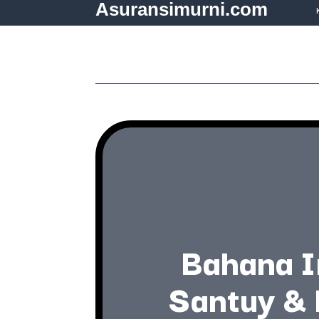
Asuransimurni.com
Bahana I
Santuy & 