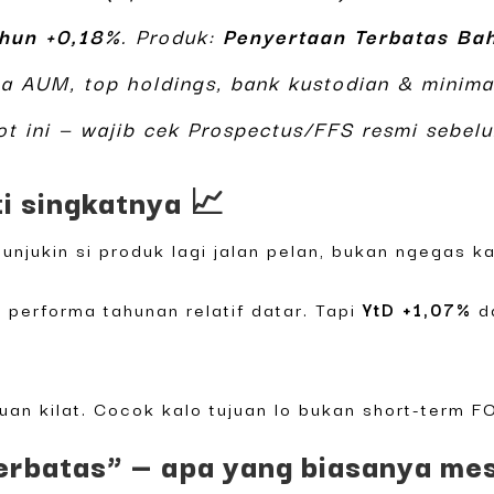
ahun +0,18%
. Produk:
Penyertaan Terbatas Bah
ta AUM, top holdings, bank kustodian & minima
ot ini — wajib cek Prospectus/FFS resmi sebel
ti singkatnya 📈
nunjukin si produk lagi jalan pelan, bukan ngegas 
n performa tahunan relatif datar. Tapi
YtD +1,07%
d
cuan kilat. Cocok kalo tujuan lo bukan short-term 
erbatas” — apa yang biasanya mest