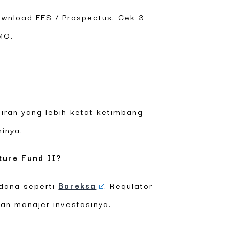
download FFS / Prospectus. Cek 3
MO.
iran yang lebih ketat ketimbang
inya.
ture Fund II?
adana seperti
Bareksa
. Regulator
an manajer investasinya.