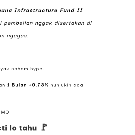
ana Infrastructure Fund II
l pembelian nggak disertakan di
um ngegas.
kayak saham hype.
an
1 Bulan +0,73%
nunjukin ada
FOMO.
i lo tahu 🚩