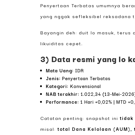
Penyertaan Terbatas umumnya berart
yang nggak sefleksibel reksadana 
Bayangin deh: duit lo masuk, terus
likuiditas cepet.
3) Data resmi yang lo k
Mata Uang:
IDR
Jenis:
Penyertaan Terbatas
Kategori:
Konvensional
NAB terakhir:
1.022,34 (13-Mei-2026
Performance:
1 Hari +0,02% | MTD +0,
Catatan penting: snapshot ini
tidak
misal:
total Dana Kelolaan (AUM), 