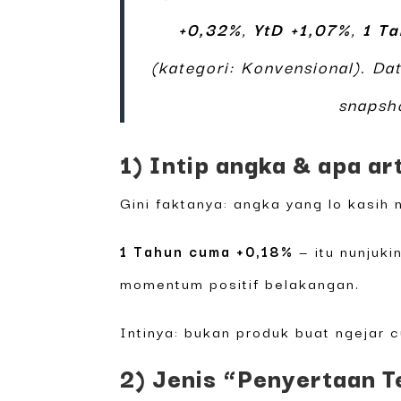
+0,32%
,
YtD +1,07%
,
1 T
(kategori: Konvensional). Da
snapsh
1) Intip angka & apa ar
Gini faktanya: angka yang lo kasih 
1 Tahun cuma +0,18%
— itu nunjuki
momentum positif belakangan.
Intinya: bukan produk buat ngejar 
2) Jenis “Penyertaan T