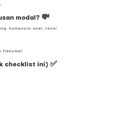
h.
usan modal? 💸
ing: komposisi aset, tenor
 fleksibel.
 checklist ini) ✅