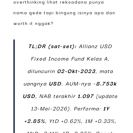
overthinking lihat reksadana punya
nama gede tapi bingung isinya apa dan
worth it nggak?
TL;DR (sat-set):
Allianz USD
Fixed Income Fund Kelas A,
diluncurin
02-Okt-2023
, mata
uangnya
USD
. AUM-nya ~
8.753k
USD
, NAB terakhir
1.097
(update
13-Mei-2026). Performa:
1Y
+2.85%
, YtD +0.62%, 1M +0.33%,
MtD +0.11%, 1D -0.05%. Cocok