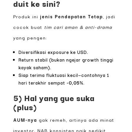
duit ke sini?
Produk ini
jenis Pendapatan Tetap
, jadi
cocok buat
tim cari aman & anti-drama
yang pengen:
Diversifikasi exposure ke USD.
Return stabil (bukan ngejar growth tinggi
kayak saham).
Siap terima fluktuasi kecil—contohnya 1
hari terakhir sempat
-0,05%
.
5) Hal yang gue suka
(plus)
AUM-nya
gak remeh, artinya ada minat
investor. NAB konsisten naik sedikit