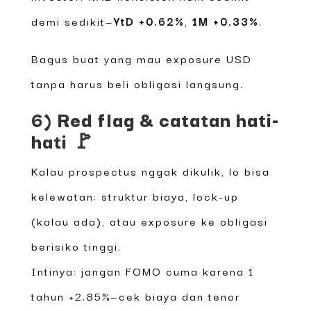
demi sedikit—
YtD +0.62%
,
1M +0.33%
.
Bagus buat yang mau exposure USD
tanpa harus beli obligasi langsung.
6) Red flag & catatan hati-
hati 🚩
Kalau prospectus nggak dikulik, lo bisa
kelewatan: struktur biaya, lock-up
(kalau ada), atau exposure ke obligasi
berisiko tinggi.
Intinya: jangan FOMO cuma karena 1
tahun +2.85%—cek biaya dan tenor