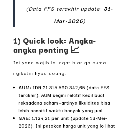
(Data FFS terakhir update:
31-
Mar-2026
)
1) Quick look: Angka-
angka penting 📈
Ini yang wajib lo ingat biar ga cuma
ngikutin hype doang.
AUM:
IDR 21.315.590.342,65 (data FFS
terakhir). AUM segini relatif kecil buat
reksadana saham—artinya likuiditas bisa
lebih sensitif waktu banyak yang jual.
NAB:
1.134,31 per unit (update 13-Mei-
2026). Ini patokan harga unit yang lo lihat