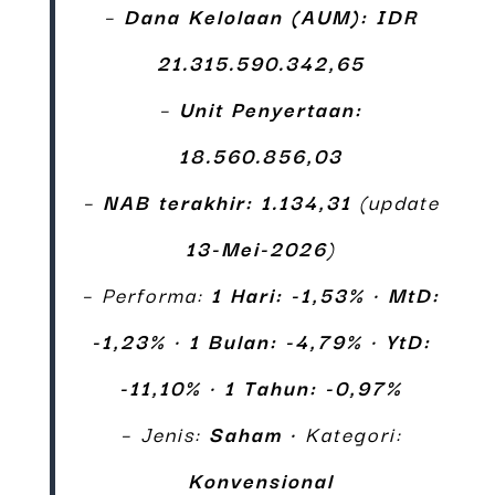
–
Dana Kelolaan (AUM):
IDR
21.315.590.342,65
–
Unit Penyertaan:
18.560.856,03
–
NAB terakhir:
1.134,31
(update
13-Mei-2026
)
– Performa:
1 Hari: -1,53%
•
MtD:
-1,23%
•
1 Bulan: -4,79%
•
YtD:
-11,10%
•
1 Tahun: -0,97%
– Jenis:
Saham
• Kategori:
Konvensional