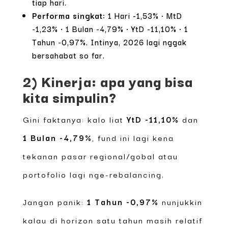
tiap hari.
Performa singkat:
1 Hari -1,53% • MtD
-1,23% • 1 Bulan -4,79% • YtD -11,10% • 1
Tahun -0,97%. Intinya, 2026 lagi nggak
bersahabat so far.
2) Kinerja: apa yang bisa
kita simpulin?
Gini faktanya: kalo liat
YtD -11,10%
dan
1 Bulan -4,79%
, fund ini lagi kena
tekanan pasar regional/gobal atau
portofolio lagi nge-rebalancing.
Jangan panik:
1 Tahun -0,97%
nunjukkin
kalau di horizon satu tahun masih relatif